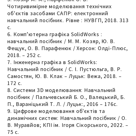
Чотиривимірне моделювання технічних
об'єктів засобами САПР: електронний
навчальний посібник. Рівне : НУВГП, 2018. 313
с.
6. Комп’ютерна графіка SolidWorks :
навчальний посібник / М. М. Козяр, Ю. В.
Фещук, О. В. Парафенюк / Херсон: Олді-Плюс,
2018. – 252 с.
7. Інженерна графіка в SolidWorks:
Навчальний посібник / С. І. Пустюльга, В. Р.
Самостян, Ю. В. Клак – Луцьк: Вежа, 2018. –
172 с.
8. Системи 3D моделювання: Навчальний
посібник / Пальчевський Б. О., Валецький, Б.
П., Вараніцький Т. Л. / Луцьк:, 2016 – 176с.
9. Цифрове моделювання об'єктів та
динамічних систем: Навчальний посібник / О.
В. Муравйов; КПІ ім. Ігоря Сікорського, 2022. –
75 с.