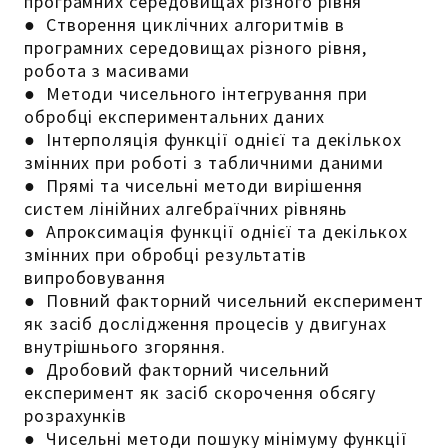
програмних середовищах різного рівня
● Створення циклічних алгоритмів в
програмних середовищах різного рівня,
робота з масивами
● Методи чисельного інтегрування при
обробці експериментальних даних
● Інтерполяція функції однієї та декількох
змінних при роботі з табличними даними
● Прямі та чисельні методи вирішення
систем лінійних алгебраїчних рівнянь
● Апроксимація функції однієї та декількох
змінних при обробці результатів
випробовування
● Повний факторний чисельний експеримент
як засіб дослідження процесів у двигунах
внутрішнього згоряння.
● Дробовий факторний чисельний
експеримент як засіб скорочення обсягу
розрахунків
● Чисельні методи пошуку мінімуму функції