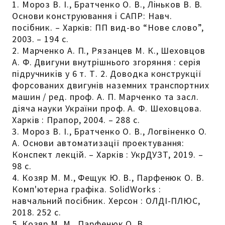
1. Мороз В. І., Братченко О. В., Ліньков В. В.
Основи конструювання і САПР: Навч.
посібник. – Харків: ПП вид-во “Нове слово”,
2003. – 194 с.
2. Марченко А. П., Рязанцев М. К., Шеховцов
А. Ф. Двигуни внутрішнього згоряння : серія
підручників у 6 т. Т. 2. Доводка конструкції
форсованих двигунів наземних транспортних
машин / ред. проф. А. П. Марченко та засл.
діяча науки України проф. А. Ф. Шеховцова.
Харків : Прапор, 2004. – 288 с.
3. Мороз В. І., Братченко О. В., Логвіненко О.
А. Основи автоматизації проектування:
Конспект лекцій. – Харків : УкрДУЗТ, 2019. –
98 с.
4. Козяр М. М., Фещук Ю. В., Парфенюк О. В.
Комп'ютерна графіка. SolidWorks :
навчальний посібник. Херсон : ОЛДІ-ПЛЮС,
2018. 252 с.
5. Козяр М. М., Парфенюк О. В.