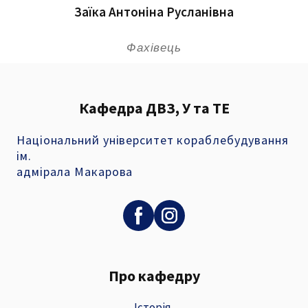
Заїка Антоніна Русланівна
Фахівець
Кафедра ДВЗ, У та ТЕ
Національний університет кораблебудування
ім.
адмірала Макарова
Про кафедру
Історія