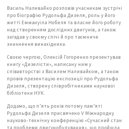
Василь Наливайко розповів учасникам зустрічі
про біографію Рудольфа Дизеля, роль у його
житті Еммануїла Нобеля та власне його роботу
над створенням дослідних двигунів, а також
загадав у своєму спічі й про таємниче
зникнення винахідника.
Своєю чергою, Олексій Гогоренко презентував
книгу «Дизелісти», написану ним у
співавторстві з Василем Наливайком, а також
провів презентацію експозиції про Рудольфа
Дизеля, створену співробітниками наукової
бібліотеки НУК.
Додамо, що п’ять років потому пам’яті
Рудольфа Дизеля присвячено V Міжнародну
науково-технічну конференцію «Сучасний стан
та проблеми двигунобудування», що пройшла