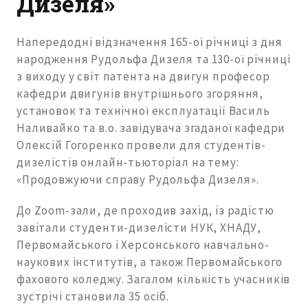
Дизеля»
Напередодні відзначення 165-ої річниці з дня
народження Рудольфа Дизеля та 130-ої річниці
з виходу у світ патента на двигун професор
кафедри двигунів внутрішнього згоряння,
установок та технічної експлуатації Василь
Наливайко та в.о. завідувача згаданої кафедри
Олексій Гогоренко провели для студентів-
дизелістів онлайн-тьюторіал на тему:
«Продовжуючи справу Рудольфа Дизеля».
До Zoom-зали, де проходив захід, із радістю
завітали студенти-дизелісти НУК, ХНАДУ,
Первомайського і Херсонського навчально-
наукових інститутів, а також Первомайського
фахового коледжу. Загалом кількість учасників
зустрічі становила 35 осіб.