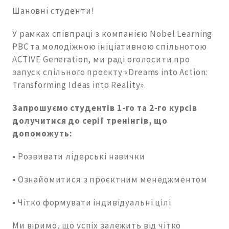
Шановні студенти!
У рамках співпраці з компанією Nobel Learning
PBC та молодіжною ініціативною спільнотою
ACTIVE Generation, ми раді оголосити про
запуск спільного проєкту «Dreams into Action:
Transforming Ideas into Reality».
Запрошуємо студентів 1-го та 2-го курсів
долучитися до серії тренінгів, що
допоможуть:
▪️ Розвивати лідерські навички
▪️ Ознайомитися з проєктним менеджментом
▪️ Чітко формувати індивідуальні цілі
Ми віримо, що успіх залежить від чітко