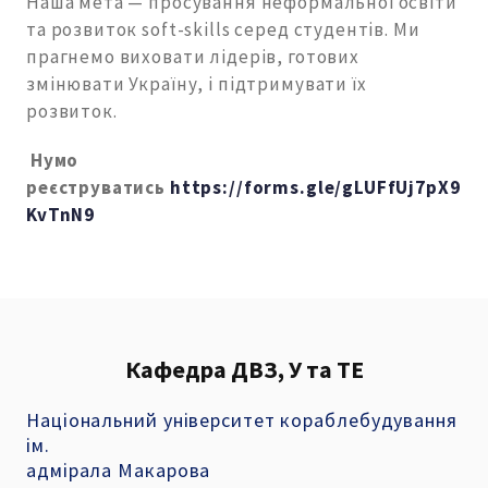
Наша мета — просування неформальної освіти
та розвиток soft-skills серед студентів. Ми
прагнемо виховати лідерів, готових
змінювати Україну, і підтримувати їх
розвиток.
Нумо
реєструватись
https://forms.gle/gLUFfUj7pX9
KvTnN9
Кафедра ДВЗ, У та ТЕ
Національний університет кораблебудування
ім.
адмірала Макарова