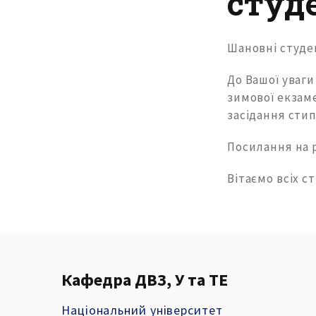
студ
Шановні студе
До Вашої уваг
зимової екзаме
засідання стип
Посилання на 
Вітаємо всіх с
Кафедра ДВЗ, У та ТЕ
Національний університет