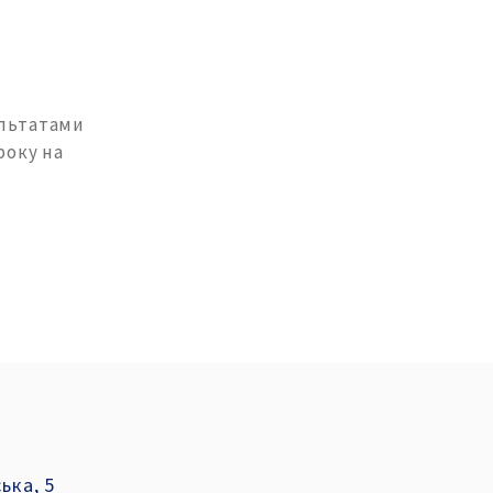
ультатами
року на
ька, 5