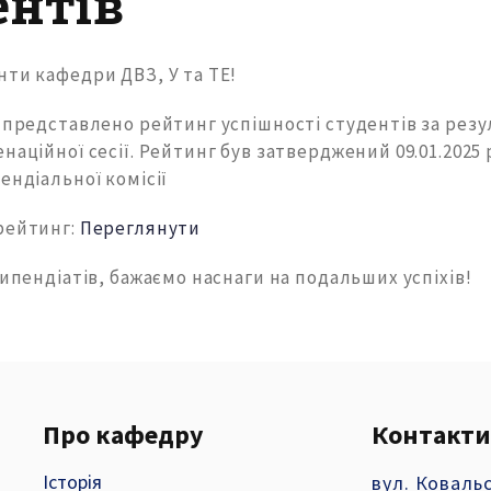
ентів
нти кафедри ДВЗ, У та ТЕ!
и представлено рейтинг успішності студентів за рез
наційної сесії. Рейтинг був затверджений 09.01.2025 
ендіальної комісії
рейтинг:
Переглянути
типендіатів, бажаємо наснаги на подальших успіхів!
Про кафедру
Контакти
Історія
вул. Ковальс