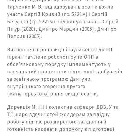
Тарченко М. В.; від здобувачів освіти взяли
участь Сергій Кривий (гр. 5221м) і Сергій
Безушко (гр. 5222м); від випускників – Сергій
Пігур (2020), Дмитро Марцин (2005), Дмитро
Петрик (2005).
Висловлені пропозиції і зауваження до ОП
гарант та члени робочої групи ОПП в
обов’язковому порядку імплементують у
навчальний процес при підготовці здобувачів
за освітньою програмою Двигуни
внутрішнього згоряння другого
(магістерського) рівня вищої освіти.
Дирекція МННІ і колектив кафедри ДВЗ, У та
ТЕ щиро вдячні стейкхолдерам за плідну
роботу під час розширеного засідання й
готовність надавати допомогу в підготовці