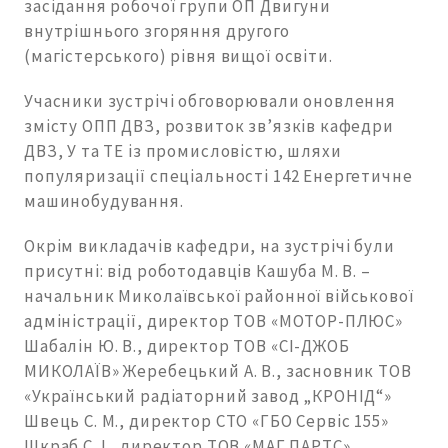
засідання робочої групи ОП Двигуни
внутрішнього згоряння другого
(магістерського) рівня вищої освіти.
Учасники зустрічі обговорювали оновлення
змісту ОПП ДВЗ, розвиток зв’язків кафедри
ДВЗ, У та ТЕ із промисловістю, шляхи
популяризації спеціальності 142 Енергетичне
машинобудування.
Окрім викладачів кафедри, на зустрічі були
присутні: від роботодавців Кашуба М. В. –
начальник Миколаївської районної військової
адміністрації, директор ТОВ «МОТОР-ПЛЮС»
Шабалін Ю. В., директор ТОВ «СІ-ДЖОБ
МИКОЛАЇВ» Жеребецький А. В., засновник ТОВ
«Український радіаторний завод „КРОНІД“»
Швець С. М., директор СТО «ГБО Сервіс 155»
Шкраб С. І., директор ТОВ «МАГ ПАРТС»