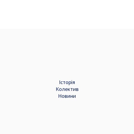
ату. Подяки було урочисто вручені ректором НУК Євгеном Івано
ів на благо освіти і науки!
Історія
Колектив
Новини