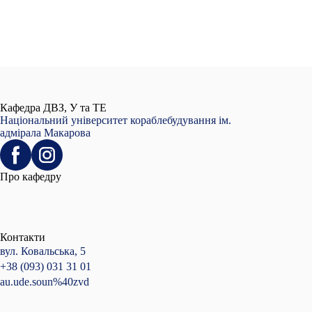
Вручення почесних відзнак відбулося під час засідання ректор
Федоровичем Сенкевичем.
Бажаємо подальших успіхів, невичерпної енергії та нових здобутк
Кафедра ДВЗ, У та ТЕ
Національний університет кораблебудування ім.
адмірала Макарова
Про кафедру
Контакти
вул. Ковальська, 5
+38 (093) 031 31 01
au.ude.soun%40zvd