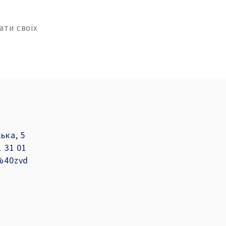
ати своїх
ька, 5
1 31 01
%40zvd