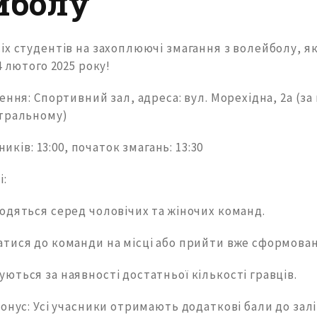
йболу
х студентів на захоплюючі змагання з волейболу, як
4 лютого 2025 року!
ення: Спортивний зал, адреса: вул. Морехідна, 2а (за
тральному)
сників: 13:00, початок змагань: 13:30
і:
одяться серед чоловічих та жіночих команд.
тися до команди на місці або прийти вже сформова
ться за наявності достатньої кількості гравців.
онус: Усі учасники отримають додаткові бали до залі