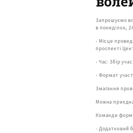
воле
Запрошуємо всі
в понеділок, 2
- Місце провед
проспекті Цен
- Час: Збір уча
- Формат участ
Змагання пров
Можна приєдна
Команди формую
- Додатковий б