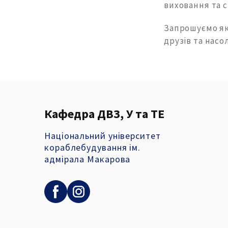
виховання та 
Запрошуємо як 
друзів та нас
Кафедра ДВЗ, У та ТЕ
Національний університет
кораблебудування ім.
адмірала Макарова