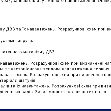
 з урахуванням впливу змінного навантаження. Оцін
ву ДВЗ та їх навантажень. Розрахункові схем при 
устимі напруги.
шатунного механізму ДВЗ.
х навантажень. Розрахункові схем при визначенні н
рне та нестаціонарне теплове навантаження поршня.
х навантажень. Розрахункові схем при визначенні н
атеріали шатунів.
валів та їх навантажень. Розрахункові схем при виз
інчастих валів. Запас міцності колінчастих валів.