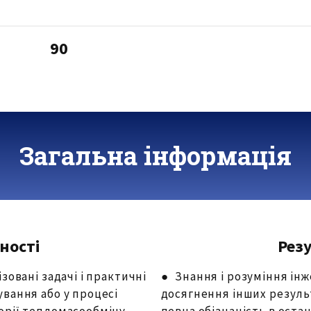
90
Загальна інформація
ності
Рез
зовані задачі і практичні
● Знання і розуміння інж
вання або у процесі
досягнення інших результ
орії тепломасообміну,
певна обізнаність в оста