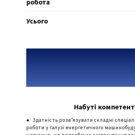
робота
Усього
Набуті компетент
● Здатність розв’язувати складні спеціалі
роботи у галузі енергетичного машинобуду
навчання, що передбачає застосування те