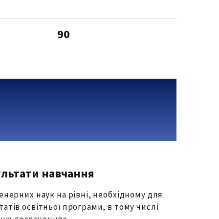
90
ультати навчання
енерних наук на рівні, необхідному для
атів освітньої програми, в тому числі
нніх досягненнях.