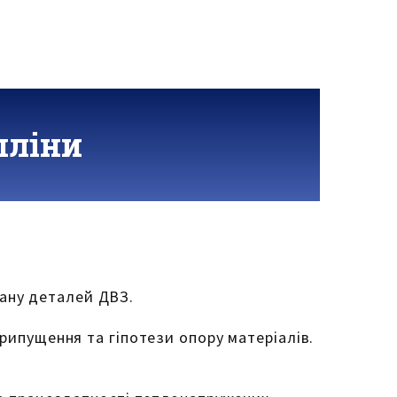
пліни
ану деталей ДВЗ.
рипущення та гіпотези опору матеріалів.