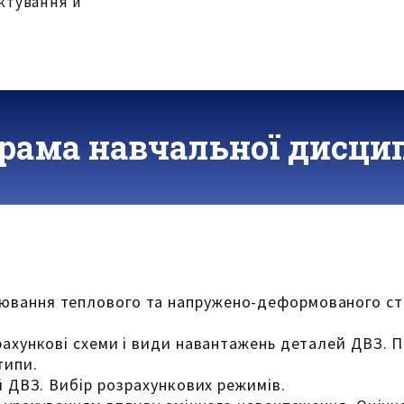
ектування й
рама навчальної дисци
ювання теплового та напружено-деформованого ст
рахункові схеми і види навантажень деталей ДВЗ. П
типи.
ей ДВЗ. Вибір розрахункових режимів.