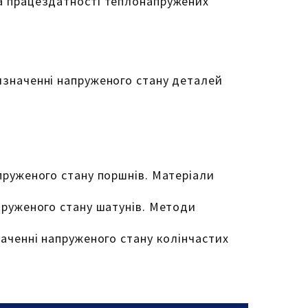
ка працездатності теплонапружених
визначенні напруженого стану деталей
апруженого стану поршнів. Матеріали
апруженого стану шатунів. Методи
наченні напруженого стану колінчастих