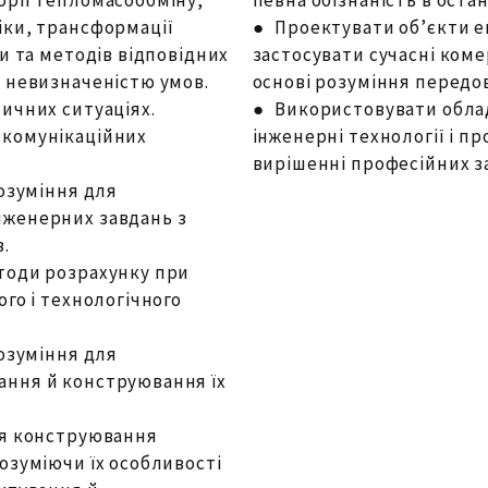
іки, трансформації
● Проектувати об’єкти 
и та методів відповідних
застосувати сучасні коме
а невизначеністю умов.
основі розуміння передов
ичних ситуаціях.
● Використовувати облад
 комунікаційних
інженерні технології і п
вирішенні професійних з
розуміння для
нженерних завдань з
.
тоди розрахунку при
го і технологічного
розуміння для
ання й конструювання їх
ля конструювання
озуміючи їх особливості