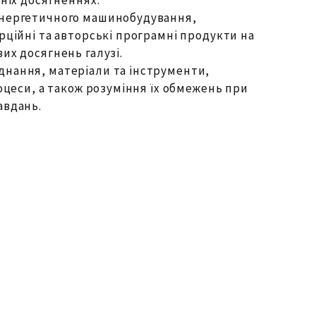
енергетичного машинобудування,
рційні та авторські програмні продукти на
их досягнень галузі.
нання, матеріали та інструменти,
роцеси, а також розуміння їх обмежень при
авдань.