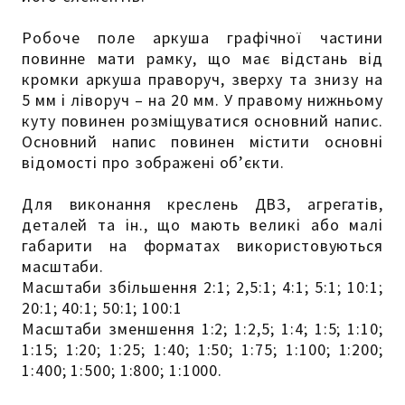
Робоче поле аркуша графічної частини
повинне мати рамку, що має відстань від
кромки аркуша праворуч, зверху та знизу на
5 мм і ліворуч – на 20 мм. У правому нижньому
куту повинен розміщуватися основний напис.
Основний напис повинен містити основні
відомості про зображені об’єкти.
Для виконання креслень ДВЗ, агрегатів,
деталей та ін., що мають великі або малі
габарити на форматах використовуються
масштаби.
Масштаби збільшення 2:1; 2,5:1; 4:1; 5:1; 10:1;
20:1; 40:1; 50:1; 100:1
Масштаби зменшення 1:2; 1:2,5; 1:4; 1:5; 1:10;
1:15; 1:20; 1:25; 1:40; 1:50; 1:75; 1:100; 1:200;
1:400; 1:500; 1:800; 1:1000.