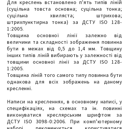
Для креслень встановлено п'ять типів ліній
(суцільна товста основна; суцільна тонка;
суцільна хвиляста; штрихова;
штрихпунктирна тонка) за ДСТУ ISO 128-
1:2005.
Товщина основної лінії залежно від
величини та складності зображення повинна
бути в межах від 0,5 до 1,4 мм. Товщину
інших типів ліній вибирають у залежності від
товщини основної лінії за ДСТУ ISO 128-
1:2005.
Товщина ліній того самого типу повинна бути
однакова для всіх зображень на даному
кресленні.
Написи на кресленнях, в основному написі, у
специфікаціях, на схемах та ін. повинні
виконуватися креслярським шрифтом за
ДСТУ ISO 3098-0:2006. При комп’ютерному
наборі рекоменується користуватися