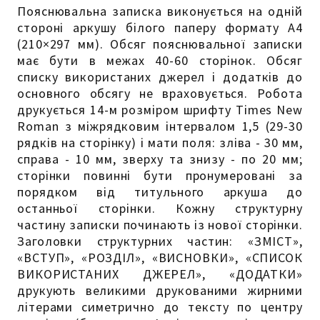
Пояснювальна записка виконується на одній
стороні аркушу білого паперу формату А4
(210×297 мм). Обсяг пояснювальної записки
має бути в межах 40-60 сторінок. Обсяг
списку використаних джерел і додатків до
основного обсягу не враховується. Робота
друкується 14-м розміром шрифту Тіmes New
Roman з міжрядковим інтервалом 1,5 (29-30
рядків на сторінку) і мати поля: зліва - 30 мм,
справа - 10 мм, зверху та знизу - по 20 мм;
сторінки повинні бути пронумеровані за
порядком від титульного аркуша до
останньої сторінки. Кожну структурну
частину записки починають із нової сторінки.
Заголовки структурних частин: «ЗМІСТ»,
«ВСТУП», «РОЗДІЛ», «ВИСНОВКИ», «СПИСОК
ВИКОРИСТАНИХ ДЖЕРЕЛ», «ДОДАТКИ»
друкують великими друкованими жирними
літерами симетрично до тексту по центру