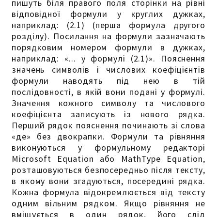
пишуть біля правого поля сторінки на рівні
відповідної формули у круглих дужках,
наприклад: (2.1) (перша формула другого
розділу). Посилання на формули зазначають
порядковим номером формули в дужках,
наприклад: «... у формулі (2.1)». Пояснення
значень символів і числових коефіцієнтів
формули наводять під нею в тій
послідовності, в якій вони подані у формулі.
Значення кожного символу та числового
коефіцієнта записують із нового рядка.
Перший рядок пояснення починають зі слова
«де» без двокрапки. Формули та рівняння
виконуються у формульному редакторі
Microsoft Equation або MathType Equation,
розташовуються безпосередньо після тексту,
в якому вони згадуються, посередині рядка.
Кожна формула відокремлюється від тексту
одним вільним рядком. Якщо рівняння не
вміщується в один рядок, його слід