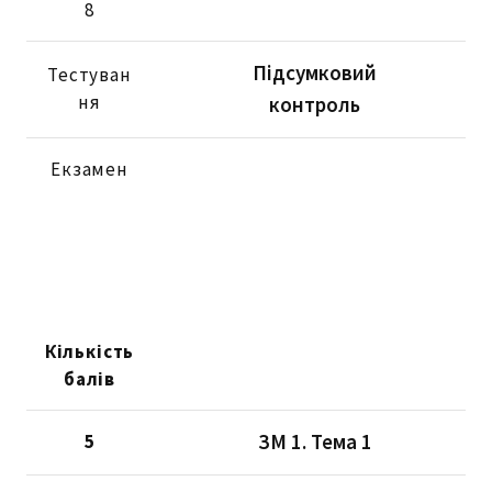
8
Підсумковий
Тестуван
ня
контроль
Екзамен
Кількість
балів
ЗМ 1. Тема 1
5