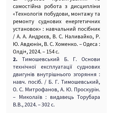
самостійна робота з дисципліни
«Технологія побудови, монтажу та
ремонту суднових енергетичних
установок» : навчальний посібник
/ А. А. Андрєєв, В. С. Наливайко, Р.
Ю. Авдюнін, В. С. Хоменко. – Одеса :
Олді+, 2024. – 154 с.
2.
Тимошевський Б. Г. Основи
технічної експлуатації суднових
двигунів внутрішнього згоряння :
навч. посіб. / Б. Г. Тимошевський,
О. С. Митрофанов, А. Ю. Проскурін.
– Миколаїв : видавець Торубара
В.В., 2024. – 302 с.