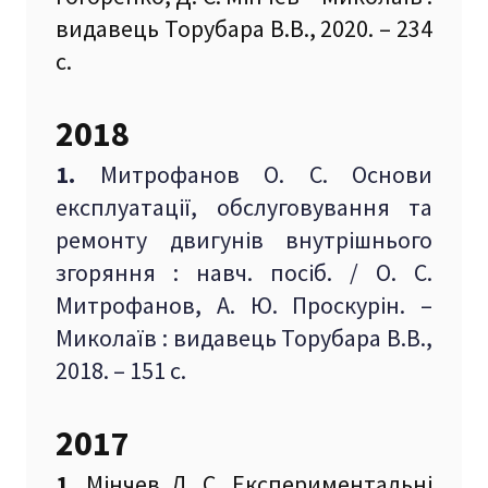
видавець Торубара В.В., 2020. – 234
с.
2018
1.
Митрофанов О. С. Основи
експлуатації, обслуговування та
ремонту двигунів внутрішнього
згоряння : навч. посіб. / О. С.
Митрофанов, А. Ю. Проскурін. –
Миколаїв : видавець Торубара В.В.,
2018. – 151 с.
2017
1.
Мінчев Д. С. Експериментальні