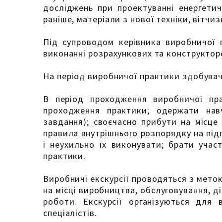
досліджень при проектуванні енергетич
раніше, матеріали з нової техніки, вітчи
Під супроводом керівника виробничої 
виконанні розрахункових та конструкторс
На період виробничої практики здобувач
В період проходження виробничої прак
проходження практики; одержати навч
завдання); своєчасно прибути на місце
правила внутрішнього розпорядку на під
і неухильно їх виконувати; брати учас
практики.
Виробничі екскурсії проводяться з мето
на місці виробництва, обслуговування, д
роботи. Екскурсії організуються для 
спеціалістів.