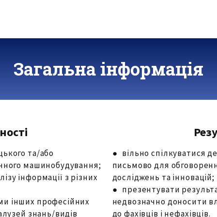
Загальна інформація
ності
Рез
цького та/або
● вільно спілкуватися д
тичного машинобудування;
письмово для обговоренн
ізу інформації з різних
досліджень та інновацій;
● презентувати результат
ами інших професійних
недвозначно доносити вл
галузей знань/видів
до фахівців і нефахівців.