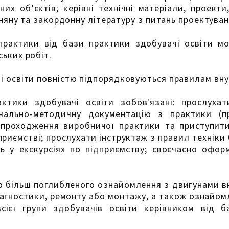
них об’єктів; керівні технічні матеріали, проект
зняну та закордонну літературу з питань проектуван
практики від бази практики здобувачі освіти мо
ьких робіт.
і освіти повністю підпорядковуються правилам вн
тики здобувачі освіти зобов'язані: прослухат
ально-методичну документацію з практики (пр
 проходження виробничої практики та приступит
приємстві; прослухати інструктаж з правил технік
ть у екскурсіях по підприємству; своєчасно офо
ю більш поглибленого ознайомлення з двигунами в
іагностики, ремонту або монтажу, а також ознайом
всієї групи здобувачів освіти керівником від 