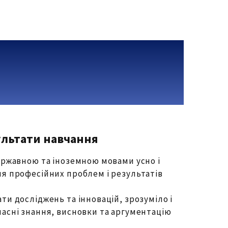
ультати навчання
ержавною та іноземною мовами усно і
я професійних проблем і результатів
и досліджень та інновацій, зрозуміло і
асні знання, висновки та аргументацію