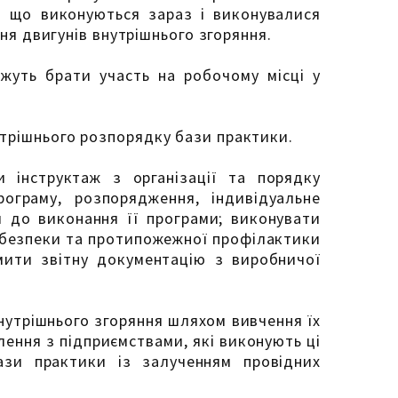
и, що виконуються зараз і виконувалися
ня двигунів внутрішнього згоряння.
жуть брати участь на робочому місці у
утрішнього розпорядку бази практики.
и інструктаж з організації та порядку
ограму, розпорядження, індивідуальне
и до виконання її програми; виконувати
и безпеки та протипожежної профілактики
рмити звітну документацію з виробничої
нутрішнього згоряння шляхом вивчення їх
лення з підприємствами, які виконують ці
бази практики із залученням провідних