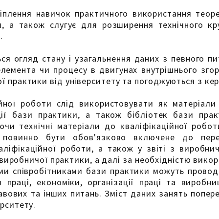
іплення навичок практичного використання теор
, а також слугує для розширення технічного кру
.
я огляд стану і узагальнення даних з певного пита
лемента чи процесу в двигунах внутрішнього згор
ї практики від університету та погоджуються з кер
йної роботи слід використовувати як матеріали 
ції бази практики, а також бібліотек бази пра
раючи технічні матеріали до кваліфікаційної робо
о повинно бути обов'язково включене до пере
ліфікаційної роботи, а також у звіті з виробнич
з виробничої практики, а далі за необхідністю вико
ми співробітниками бази практики можуть проводи
праці, економіки, організації праці та виробниц
вових та інших питань. Зміст даних занять попер
рситету.