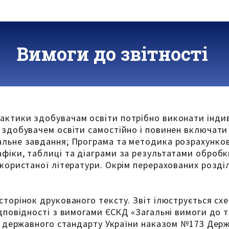
Вимоги до звітності
актики здобувачам освіти потрібно виконати індив
 здобувачем освіти самостійно і повинен включати 
альне завдання; Програма та методика розрахунко
афіки, таблиці та діаграми за результатами оброб
икористаної літератури. Окрім перерахованих розді
сторінок друкованого тексту. Звіт ілюструється с
ідповідності з вимогами ЄСКД «Загальні вимоги до 
ті державного стандарту України наказом №173 Держ