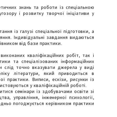
етичних знань та роботи із спеціальною
гозору і розвитку творчої ініціативи у
ння із галузі спеціальної підготовки, а
яння. Індивідуальні завдання видаються
івником від бази практики.
виконаних кваліфікаційних робіт, так і
ктики та спеціалізованих інформаційних
ти слід точно вказувати джерела у виді
ліку літератури, який приводиться в
ої практики. Виписи, ескізи, рисунки із
ристовуються у кваліфікаційній роботі.
тися семінари із здобувачами освіти зі
тва, управління, інженерної психології,
едньо погоджується керівником практики