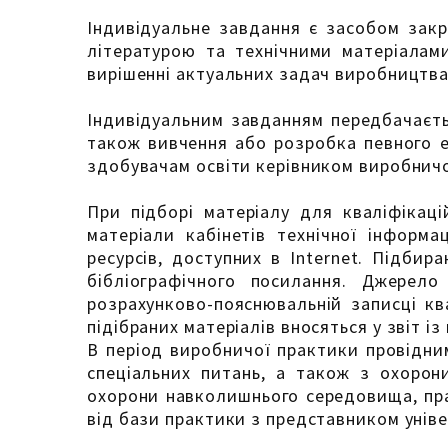
Індивідуальне завдання є засобом закр
літературою та технічними матеріалами
вирішенні актуальних задач виробництва
Індивідуальним завданням передбачаєтьс
також вивчення або розробка певного е
здобувачам освіти керівником виробничо
При підборі матеріалу для кваліфікаці
матеріали кабінетів технічної інформа
ресурсів, доступних в Internet. Підби
бібліографічного посилання. Джерел
розрахунково-пояснювальній записці ква
підібраних матеріалів вносяться у звіт і
В період виробничої практики провідни
спеціальних питань, а також з охорони 
охорони навколишнього середовища, пра
від бази практики з представником уніве