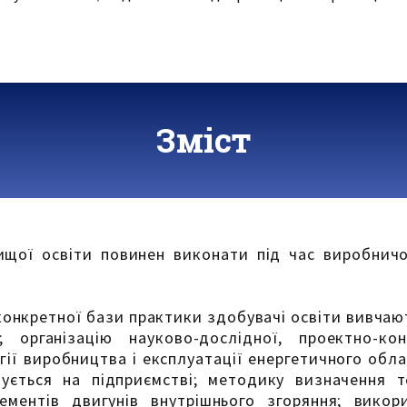
Зміст
вищої освіти повинен виконати під час виробничо
онкретної бази практики здобувачі освіти вивчают
 організацію науково-дослідної, проектно-кон
гії виробництва і експлуатації енергетичного обл
ується на підприємстві; методику визначення т
ементів двигунів внутрішнього згоряння; викор