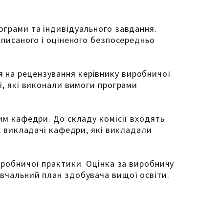
ограми та індивідуального завдання.
дписаного і оціненого безпосередньо
 на рецензування керівнику виробничої
і, які виконали вимоги програми
им кафедри. До складу комісії входять
ож викладачі кафедри, які викладали
иробничої практики. Оцінка за виробничу
авчальний план здобувача вищої освіти.