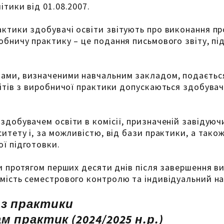
тики від 01.08.2007.
актики здобувачі освіти звітують про виконання пр
обничу практику – це подання письмового звіту, пі
ами, визначеними навчальним закладом, подається
вітів з виробничої практики допускаються здобувач
здобувачем освіти в комісії, призначеній завідуюч
ситету і, за можливістю, від бази практики, а так
ї підготовки.
ти протягом перших десяти днів після завершення в
омість семестрового контролю та індивідуальний н
 з практики
м практик (2024/2025 н.р.)