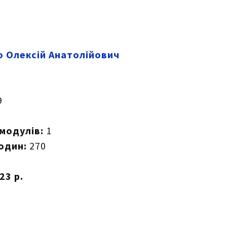
о Олексій Анатолійович
9
 модулів:
1
годин:
270
23 р.