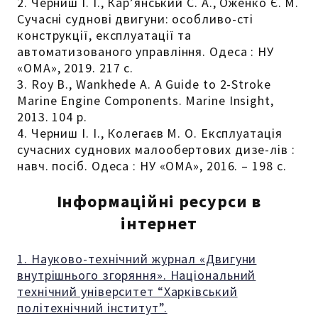
2. Черниш І. І., Кар’янський С. А., Оженко Є. М.
Сучасні суднові двигуни: особливо-сті
конструкції, експлуатації та
автоматизованого управління. Одеса : НУ
«ОМА», 2019. 217 с.
3. Roy B., Wankhede A. A Guide to 2-Stroke
Marine Engine Components. Marine Insight,
2013. 104 p.
4. Черниш І. І., Колегаєв М. О. Експлуатація
сучасних суднових малообертових дизе-лів :
навч. посіб. Одеса : НУ «ОМА», 2016. – 198 с.
Інформаційні ресурси в
інтернет
1. Науково-технічний журнал «Двигуни
внутрішнього згоряння». Національний
технічний університет “Харківський
політехнічний інститут”.