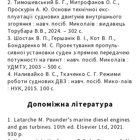
2. Тимошевський Б. Г., Митрофанов О. С.,
Проскурін А. Ю. Основи технічної екс-
плуатації суднових двигунів внутрішнього
згоряння : навч. посіб. Миколаїв : видавець
Торубара В.В., 2024. – 302 с.
3. Шостак В. П., Гершанік В. І., Кот В. П.,
Бондаренко М. С. Проектування пропуль-
сивної установки суден з прямою передачею
потужності на гвинт : навч. посіб. Миколаїв :
УДМТУ, 2003 – 500 с.
4. Наливайко В. С., Ткаченко С. Г. Режими
роботи суднових ДВЗ : навч. посіб. Мико-лаїв
: НУК, 2015. 100 с.
Допоміжна література
1. Latarche M. Pounder’s marine diesel engines
and gas turbines. 10th ed. Elsevier Ltd, 2021.
930 р.