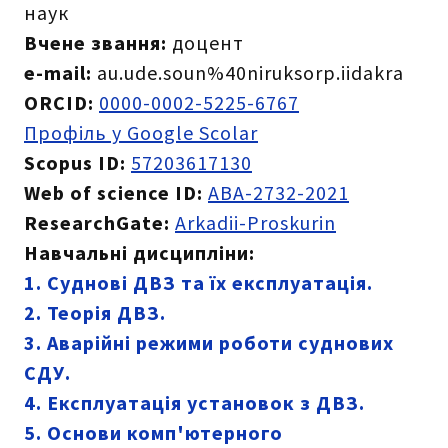
наук
Вчене звання:
доцент
e-mail:
au.ude.soun%40niruksorp.iidakra
ORCID:
0000-0002-5225-6767
Профіль у Google Scolar
Scopus ID:
57203617130
Web of science ID:
ABA-2732-2021
ResearchGate:
Arkadii-Proskurin
Навчальні дисципліни:
1. Суднові ДВЗ та їх експлуатація.
2. Теорія ДВЗ.
3. Аварійні режими роботи суднових
СДУ.
4. Експлуатація установок з ДВЗ.
5. Основи комп'ютерного